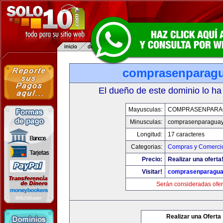
comprasenparag
El dueño de este dominio lo ha
Mayusculas:
COMPRASENPARA
Minusculas:
comprasenparagua
Longitud:
17 caracteres
Categorias:
Compras y Comercio
Precio:
Realizar una oferta
Visitar!
comprasenparagua
Serán consideradas ofer
Realizar una Oferta