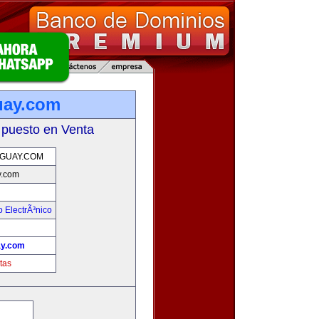
uay.com
 puesto en Venta
GUAY.COM
y.com
 ElectrÃ³nico
!
y.com
tas