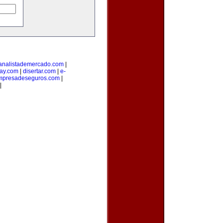
analistademercado.com
|
ay.com
|
disertar.com
|
e-
mpresadeseguros.com
|
|