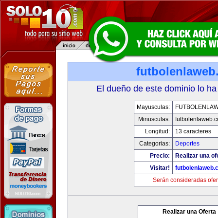
futbolenlaweb
El dueño de este dominio lo ha
Mayusculas:
FUTBOLENLA
Minusculas:
futbolenlaweb.
Longitud:
13 caracteres
Categorias:
Deportes
Precio:
Realizar una of
Visitar!
futbolenlaweb
Serán consideradas ofer
Realizar una Oferta