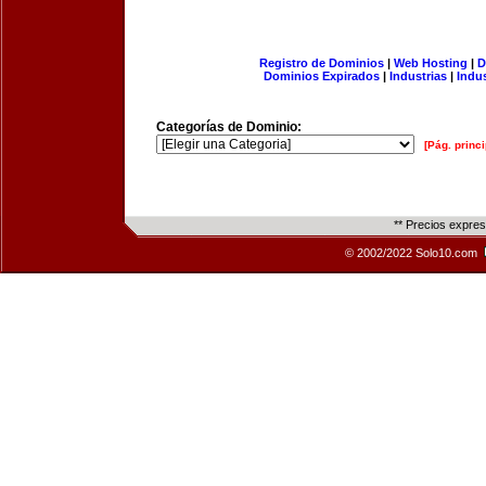
Registro de Dominios
|
Web Hosting
|
D
Dominios Expirados
|
Industrias
|
Indu
Categorías de Dominio:
[Pág. princi
** Precios expre
© 2002/2022 Solo10.com