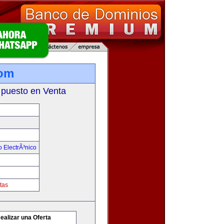
com
 puesto en Venta
 ElectrÃ³nico
tas
ealizar una Oferta