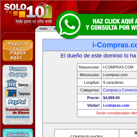
i-Compras.
El dueño de este dominio lo ha
Mayusculas:
I-COMPRAS.COM
Minusculas:
i-compras.com
Longitud:
9 caracteres
Categorias:
Compras y Comercio
Precio:
$4,999.00
Visitar!
i-compras.com
Serán consideradas ofer
R