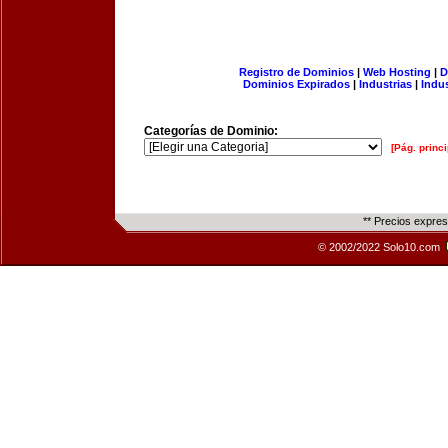
Registro de Dominios
|
Web Hosting
|
D
Dominios Expirados
|
Industrias
|
Indu
Categorías de Dominio:
[Pág. princi
** Precios expre
© 2002/2022 Solo10.com