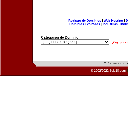
Registro de Dominios
|
Web Hosting
|
D
Dominios Expirados
|
Industrias
|
Indu
Categorías de Dominio:
[Pág. princi
** Precios expre
© 2002/2022 Solo10.com