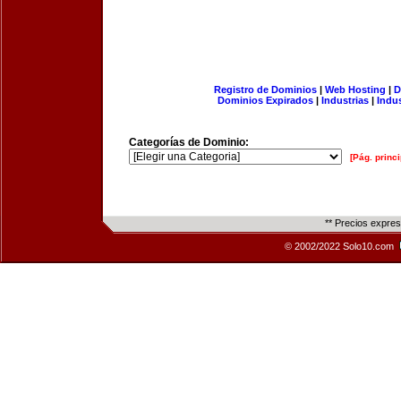
Registro de Dominios
|
Web Hosting
|
D
Dominios Expirados
|
Industrias
|
Indu
Categorías de Dominio:
[Pág. princi
** Precios expre
© 2002/2022 Solo10.com