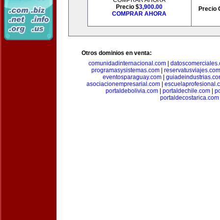
COMPRAR AHORA
Precio $
3,900.00
Precio 
COMPRAR AHORA
Otros dominios en venta:
comunidadinternacional.com
|
datoscomerciales
programasysistemas.com
|
reservatusviajes.co
eventosparaguay.com
|
guiadeindustrias.c
asociacionempresarial.com
|
escuelaprofesional.
portaldebolivia.com
|
portaldechile.com
|
p
portaldecostarica.com